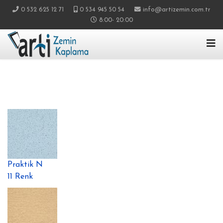
0 532 625 12 71
0 534 945 50 54
info@artizemin.com.tr
8:00- 20:00
Praktik N
11 Renk